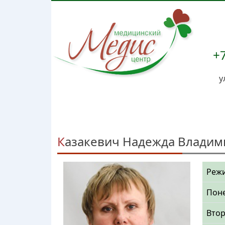
+7
у
Казакевич Надежда Влади
Режи
Пон
Вто