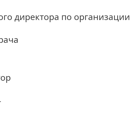
ого директора по организации
рача
тор
т