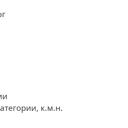
ог
ии
атегории, к.м.н.