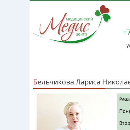
+7
у
Бельчикова Лариса Никола
Режи
Пон
Вто