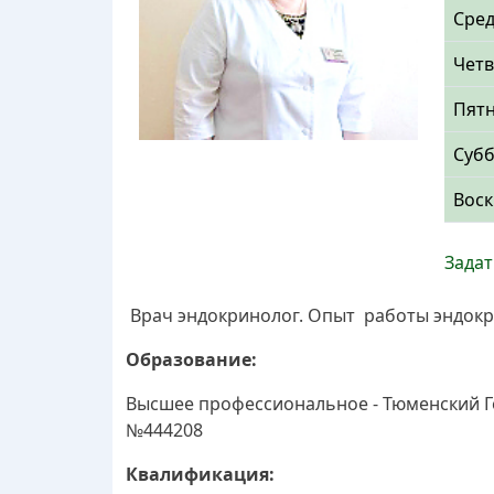
Сре
Четв
Пят
Суб
Воск
Задат
Врач эндокринолог. Опыт работы эндокр
Образование:
Высшее профессиональное - Тюменский Го
№444208
Квалификация: