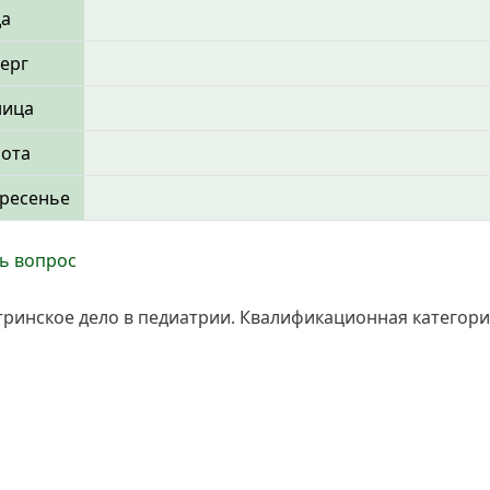
да
ерг
ница
бота
ресенье
ь вопрос
стринское дело в педиатрии. Квалификационная категор