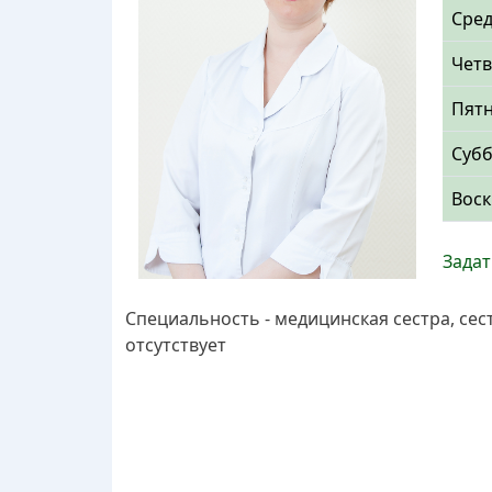
Сре
Четв
Пят
Суб
Воск
Задат
Специальность - медицинская сестра, се
отсутствует