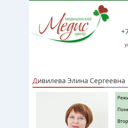
+7
у
Дивилева Элина Сергеевна
Режи
Пон
Вто